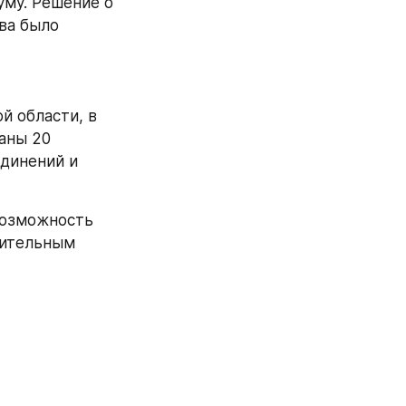
му. Решение о 
а было 
 области, в 
аны 20 
динений и 
возможность 
жительным 