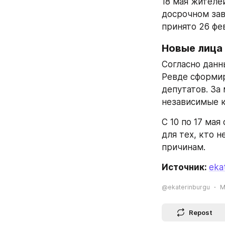
18 мая жителе
досрочном зав
принято 26 фе
Новые лица
Согласно данн
Ревде сформир
депутатов. За
независимые к
С 10 по 17 ма
для тех, кто 
причинам.
Источник: 
eka
@ekaterinburgu
M
Repost