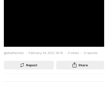
@ekatherinez
February 24, 2021, 18:19
0
views
0
reposts
Repost
Share