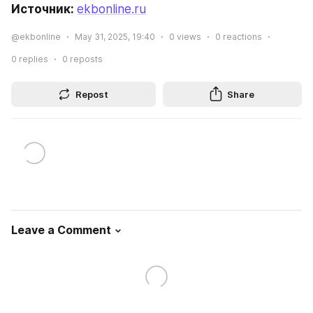
Источник: 
ekbonline.ru
@ekbonline
May 31, 2025, 19:40
0
views
0
reactions
0
replies
0
reposts
Repost
Share
Leave a Comment