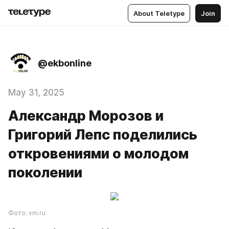
About Teletype
Join
@ekbonline
May 31, 2025
Александр Морозов и
Григорий Лепс поделились
откровениями о молодом
поколении
Фото: vm.ru