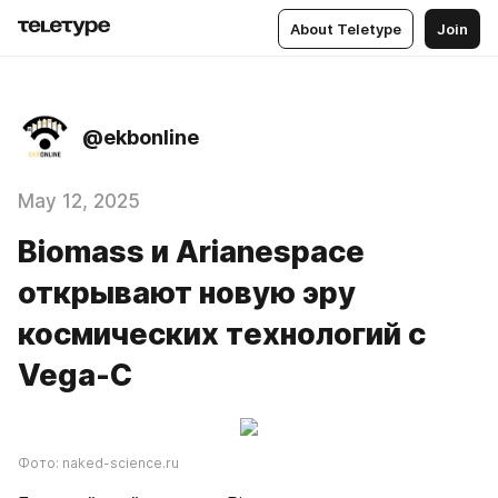
About Teletype
Join
@ekbonline
May 12, 2025
Biomass и Arianespace
открывают новую эру
космических технологий с
Vega-C
Фото: naked-science.ru