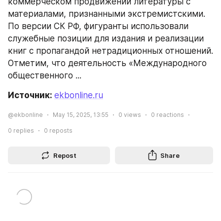
коммерческом продвижении литературы с 
материалами, признанными экстремистскими. 
По версии СК РФ, фигуранты использовали 
служебные позиции для издания и реализации 
книг с пропагандой нетрадиционных отношений. 
Отметим, что деятельность «Международного 
общественного ...
Источник: 
ekbonline.ru
@ekbonline
May 15, 2025, 13:55
0
views
0
reactions
0
replies
0
reposts
Repost
Share