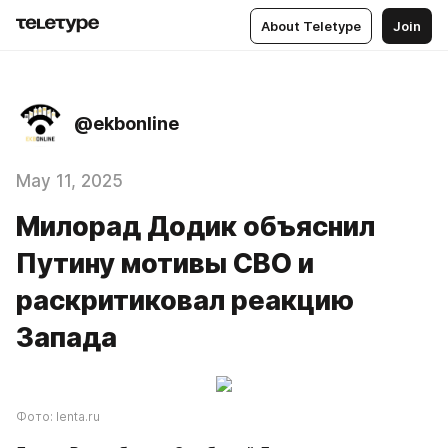
About Teletype
Join
@ekbonline
May 11, 2025
Милорад Додик объяснил
Путину мотивы СВО и
раскритиковал реакцию
Запада
Фото: lenta.ru