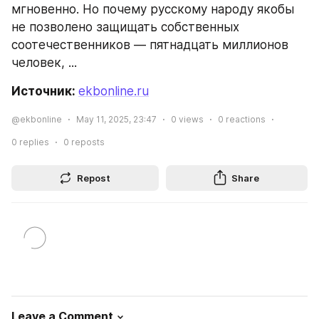
мгновенно. Но почему русскому народу якобы 
не позволено защищать собственных 
соотечественников — пятнадцать миллионов 
человек, ...
Источник: 
ekbonline.ru
@ekbonline
May 11, 2025, 23:47
0
views
0
reactions
0
replies
0
reposts
Repost
Share
Leave a Comment