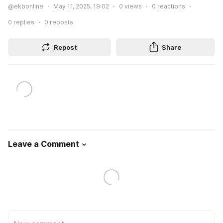
@ekbonline
May 11, 2025, 19:02
0
views
0
reactions
0
replies
0
reposts
Repost
Share
Leave a Comment