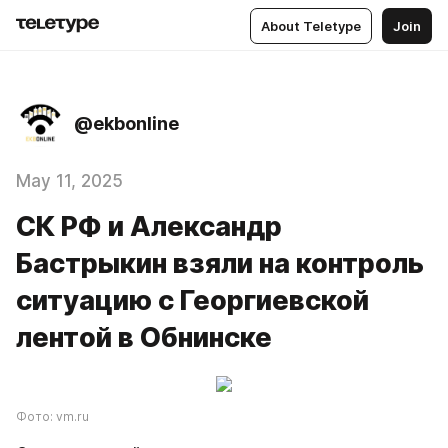
About Teletype
Join
@ekbonline
May 11, 2025
СК РФ и Александр
Бастрыкин взяли на контроль
ситуацию с Георгиевской
лентой в Обнинске
Фото: vm.ru