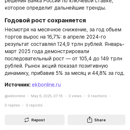
решения Банка России по ключевой ставке, 
которое определит дальнейшие тренды.
Годовой рост сохраняется
Несмотря на месячное снижение, за год объем 
торгов вырос на 16,7%: в апреле 2024-го 
результат составлял 124,9 трлн рублей. Январь-
март 2025 года демонстрировали 
последовательный рост — от 105,4 до 149 трлн 
рублей. Рынок акций показал позитивную 
динамику, прибавив 5% за месяц и 44,8% за год.
Источник: 
ekbonline.ru
@ekbonline
May 6, 2025, 07:16
0
views
0
reactions
0
replies
0
reposts
Repost
Share