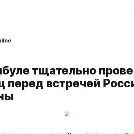
line
мбуле тщательно пров
ц перед встречей Росс
ны