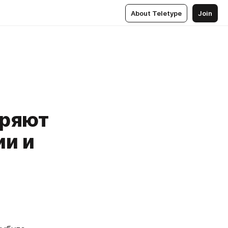
About Teletype
Join
еряют
ии и