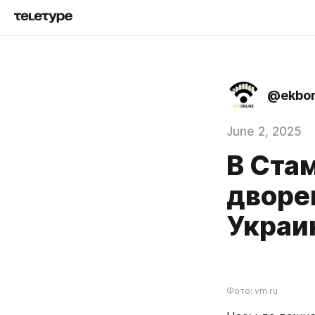
@ekbon
June 2, 2025
В Ста
дворе
Украи
Фото: vm.ru