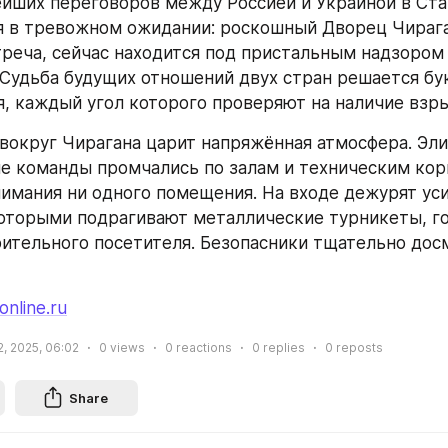
йших переговоров между Россией и Украиной в Ста
 в тревожном ожидании: роскошный Дворец Чираган
треча, сейчас находится под пристальным надзором 
 Судьба будущих отношений двух стран решается бук
, каждый угол которого проверяют на наличие взр
 вокруг Чирагана царит напряжённая атмосфера. Эли
е команды промчались по залам и техническим кори
нимания ни одного помещения. На входе дежурят ус
которыми подрагивают металлические турникеты, го
ительного посетителя. Безопасники тщательно дос
online.ru
2, 2025, 06:02
0
views
0
reactions
0
replies
0
reposts
Share