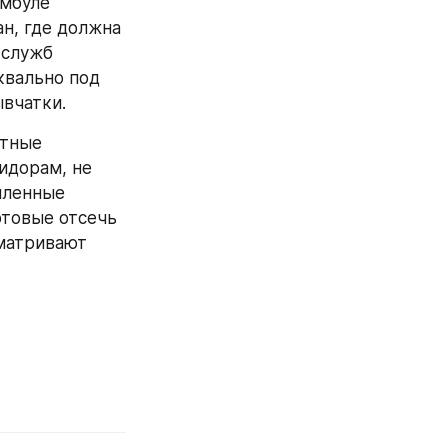
мбуле 
, где должна 
служб 
вально под 
ывчатки.
тные 
дорам, не 
иленные 
товые отсечь 
матривают 