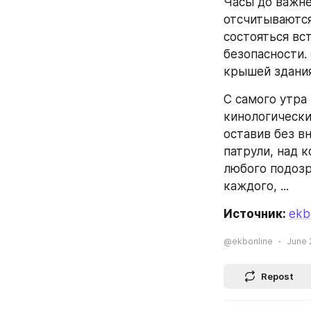
Часы до важне
отсчитываются
состояться вс
безопасности.
крышей здания
С самого утра
кинологически
оставив без в
патрули, над 
любого подозр
каждого, ...
Источник: 
ekb
@ekbonline
June 
Repost