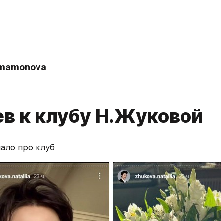
.mamonova
ев к клубу Н.Жуковой
ачало про клуб