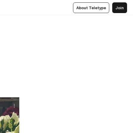
About Teletype
Join