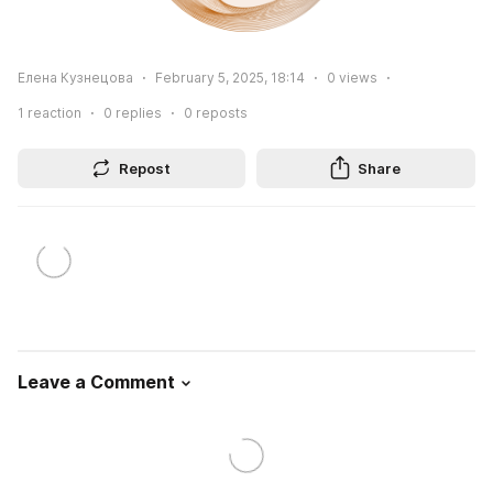
Елена Кузнецова
February 5, 2025, 18:14
0
views
1
reaction
0
replies
0
reposts
Repost
Share
Leave a Comment