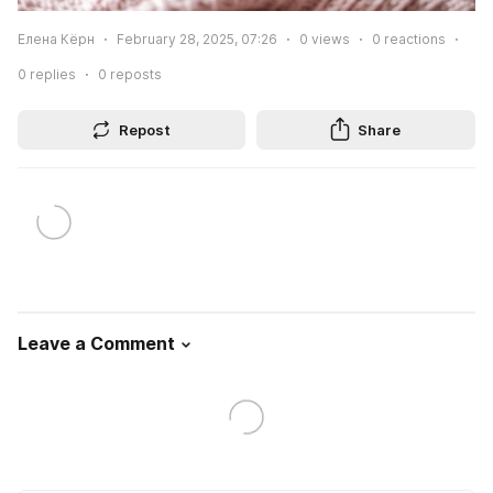
Елена Кёрн
February 28, 2025, 07:26
0
views
0
reactions
0
replies
0
reposts
Repost
Share
Leave a Comment