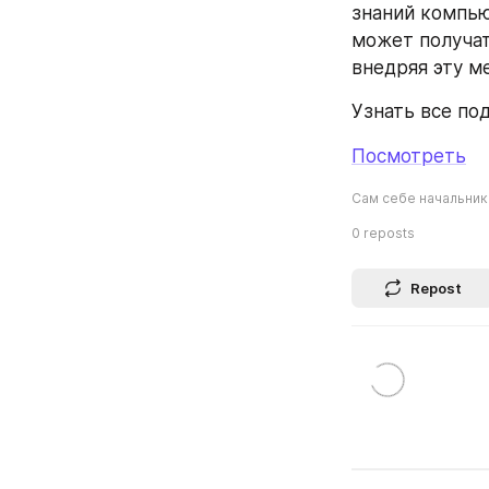
знаний компью
может получат
внедряя эту м
Узнать все по
Посмотреть
Сам себе начальник
0
reposts
Repost