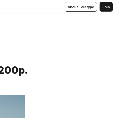
About Teletype
Join
200р.