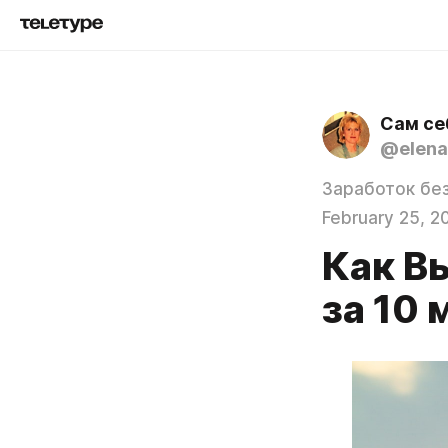
Сам се
@elena
Заработок бе
February 25, 2
Как В
за 10 