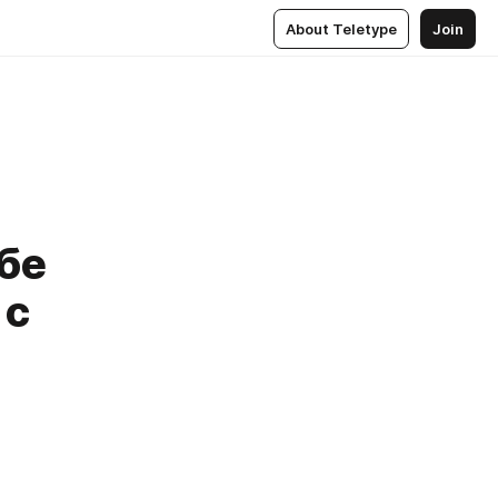
About Teletype
Join
бе
 с