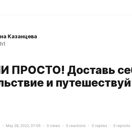
на Казанцева
h1
И ПРОСТО! Доставь се
льствие и путешествуй
May 28, 2022, 07:06
0
views
0
reactions
0
replies
0
reposts