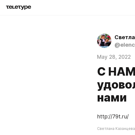
Светла
@elenc
May 28, 2022
С НАМ
удово
нами
http://79t.ru/
Светлана Казанцева