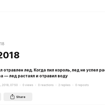
018
2018
л отравлен лед. Когда пил король, лед не успел рас
а — лед растаял и отравил воду
, 2018, 07:50
0
views
0
reactions
2
replies
0
reposts
Share