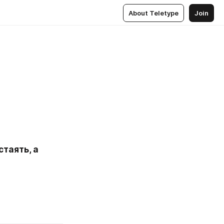
About Teletype
Join
таять, а 