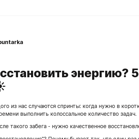
buntarka
осстановить энергию? 
️
ого из нас случаются спринты: когда нужно в коротк
емени выполнить колоссальное количество задач.
сле такого забега - нужно качественное восстановл
"восстановление"? Почему бывает так, что один раз я