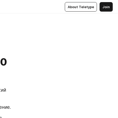
About Teletype
Join
50
ий 
ение.
 