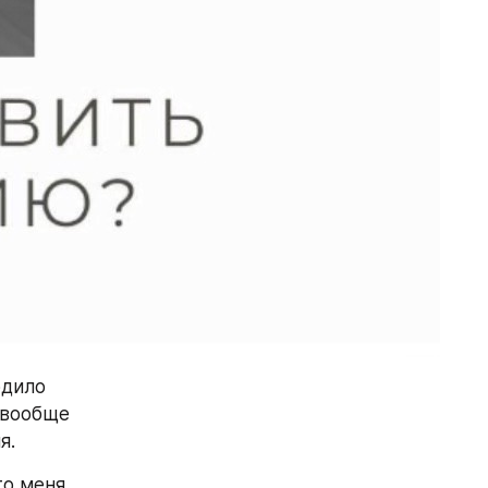
дило 
вообще 
я.
о меня 