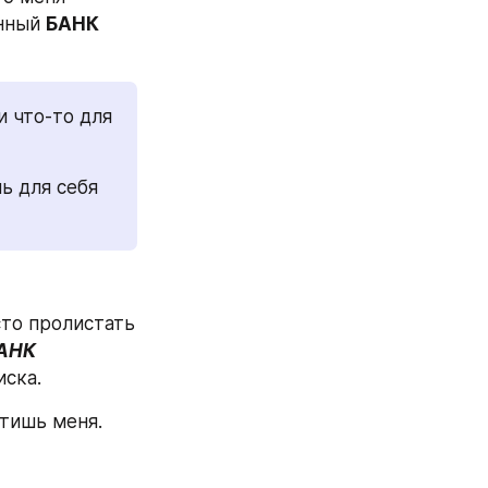
нный 
БАНК 
 что-то для 
 для себя 
то пролистать 
АНК 
иска.
тишь меня. 