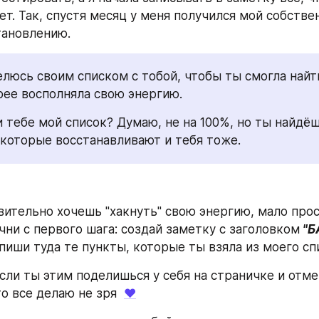
ет. Так, спустя месяц у меня получился мой собстве
тановлению.
елюсь своим списком с тобой, чтобы ты смогла найти
рее восполняла свою энергию.
 тебе мой список? Думаю, не на 100%, но ты найдёшь
 которые восстанавливают и тебя тоже.
вительно хочешь "хакнуть" свою энергию, мало прос
чни с первого шага: создай заметку с заголовком
 "Б
впиши туда те пункты, которые ты взяла из моего сп
если ты этим поделишься у себя на страничке и отме
то все делаю не зря  
♥️