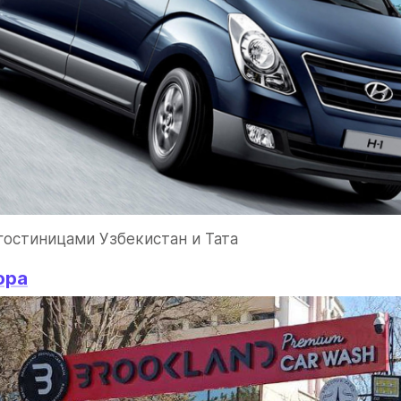
остиницами Узбекистан и Тата
ора