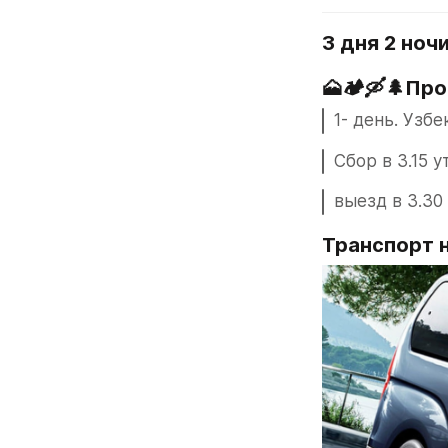
3 дня 2 ноч
🗻🏕🛶🌲Про
1- день. Узб
Сбор в 3.15 у
выезд в 3.30
Транспорт н