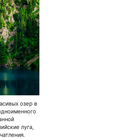
сивых озер в 
одноименного 
нной 
йские луга, 
чатления.