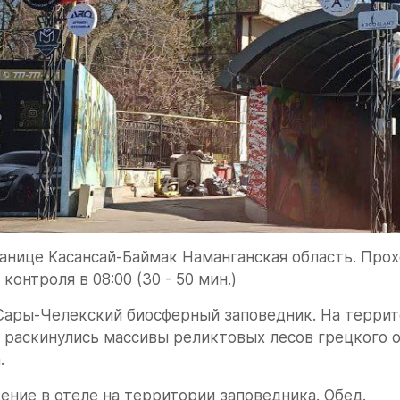
анице Касансай-Баймак Наманганская область. Прох
контроля в 08:00 (30 - 50 мин.)
ары-Челекский биосферный заповедник. На террито
 раскинулись массивы реликтовых лесов грецкого ор
.
ение в отеле на территории заповедника. Обед.