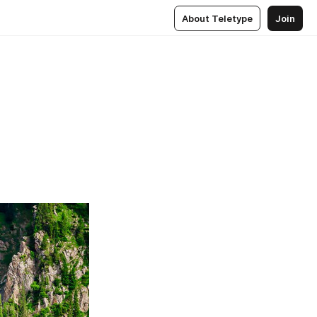
About Teletype
Join