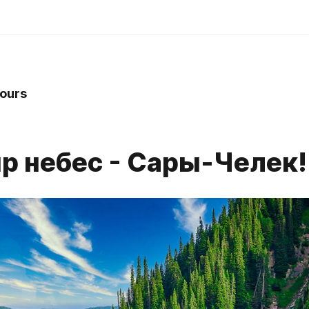
tours
р небес - Сары-Челек!