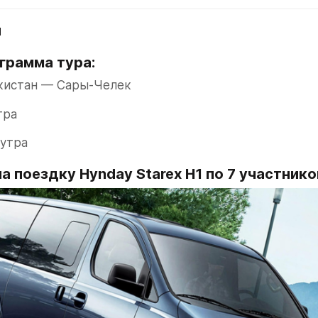
и
грамма тура:
екистан — Сары-Челек
тра
 утра
а поездку Hynday Starex H1 по 7 участнико