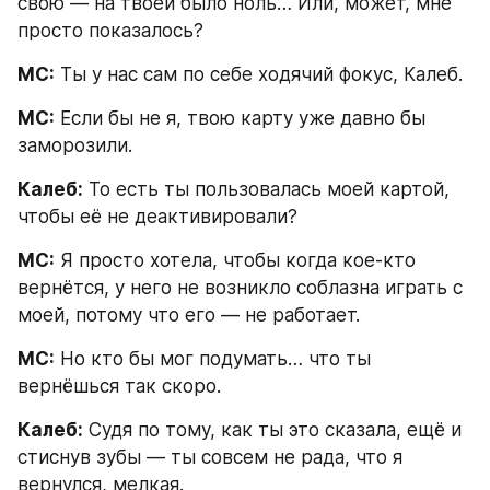
свою — на твоей было ноль… Или, может, мне 
просто показалось?
МС:
 Ты у нас сам по себе ходячий фокус, Калеб.
МС:
 Если бы не я, твою карту уже давно бы 
заморозили.
Калеб:
 То есть ты пользовалась моей картой, 
чтобы её не деактивировали?
МС:
 Я просто хотела, чтобы когда кое-кто 
вернётся, у него не возникло соблазна играть с 
моей, потому что его — не работает.
МС:
 Но кто бы мог подумать… что ты 
вернёшься так скоро.
Калеб:
 Судя по тому, как ты это сказала, ещё и 
стиснув зубы — ты совсем не рада, что я 
вернулся, мелкая.