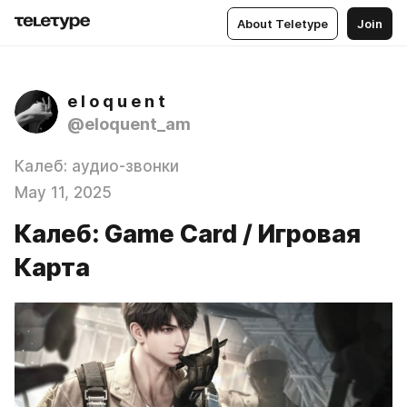
About Teletype
Join
e l o q u e n t
@eloquent_am
Калеб: аудио-звонки
May 11, 2025
Калеб: Game Card / Игровая
Карта