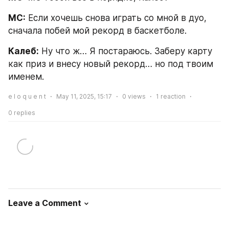
МС:
 Если хочешь снова играть со мной в дуо, 
сначала побей мой рекорд в баскетболе.
Калеб:
 Ну что ж… Я постараюсь. Заберу карту 
как приз и внесу новый рекорд… но под твоим 
именем.
e l o q u e n t
May 11, 2025, 15:17
0
views
1
reaction
0
replies
Leave a Comment