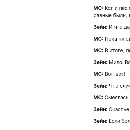
МС:
 Кот и пёс
равные были, 
Зейн:
 И что д
МС:
 Пока ни о
МС:
 В итоге, 
Зейн:
 Мило. В
МС:
 Вот-вот! 
Зейн:
 Что слу
МС:
 Смеялась 
Зейн:
 Счастье
Зейн:
 Если бо