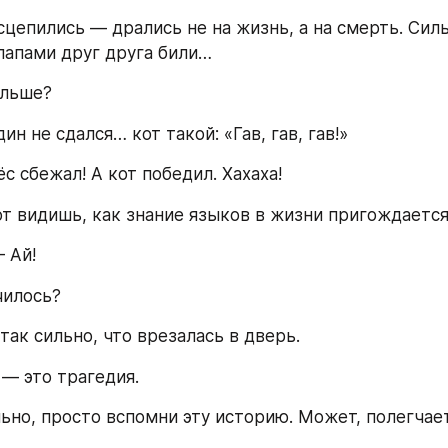
 сцепились — дрались не на жизнь, а на смерть. Сил
лапами друг друга били…
альше?
дин не сдался… кот такой: «Гав, гав, гав!»
пёс сбежал! А кот победил. Хахаха!
от видишь, как знание языков в жизни пригождается
— Ай!
чилось?
так сильно, что врезалась в дверь.
 — это трагедия.
льно, просто вспомни эту историю. Может, полегчает