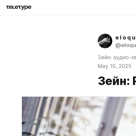
e l o q u
@eloqu
Зейн: аудио-з
May 10, 2025
Зейн: 