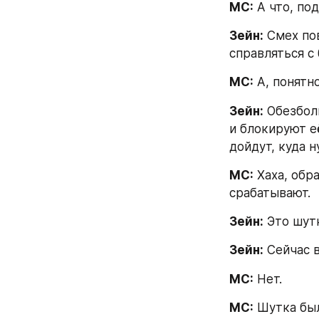
МС:
 А что, по
Зейн:
 Смех по
справляться с
МС:
 А, понят
Зейн:
 Обезбол
и блокируют её
дойдут, куда н
МС:
 Хаха, обр
срабатывают.
Зейн:
 Это шут
Зейн:
 Сейчас 
МС:
 Нет.
МС:
 Шутка был