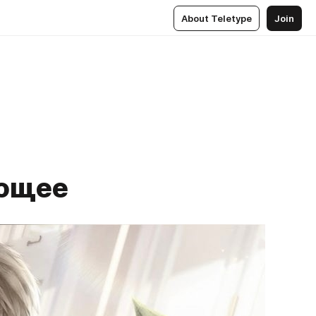
About Teletype
Join
ающее