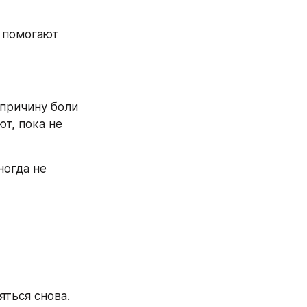
 помогают 
причину боли 
т, пока не 
огда не 
яться снова.