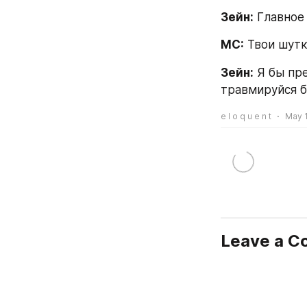
Зейн:
 Главное
МС:
 Твои шутк
Зейн:
 Я бы пр
травмируйся б
e l o q u e n t
May 1
Leave a 