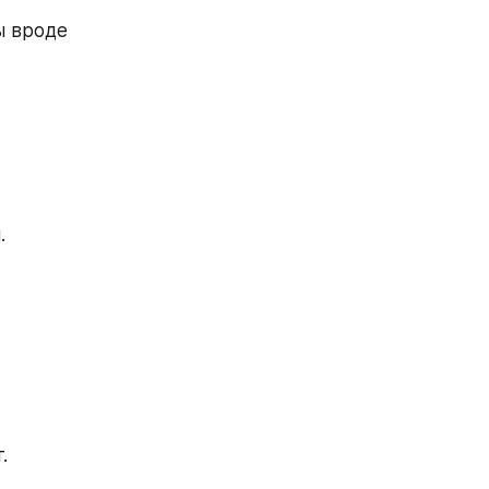
ы вроде 
.
.