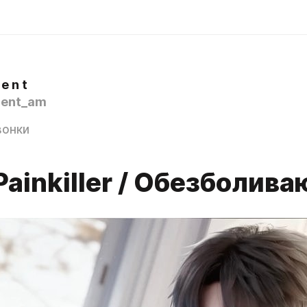
 e n t
ent_am
вонки
Painkiller / Обезболив