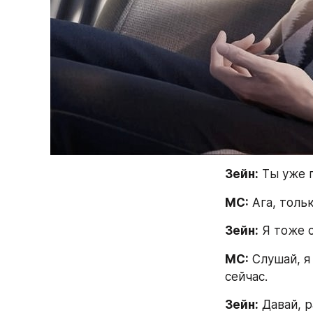
Зейн:
 Ты уже 
МС:
 Ага, тольк
Зейн:
 Я тоже 
МС:
 Слушай, я
сейчас.
Зейн:
 Давай, 