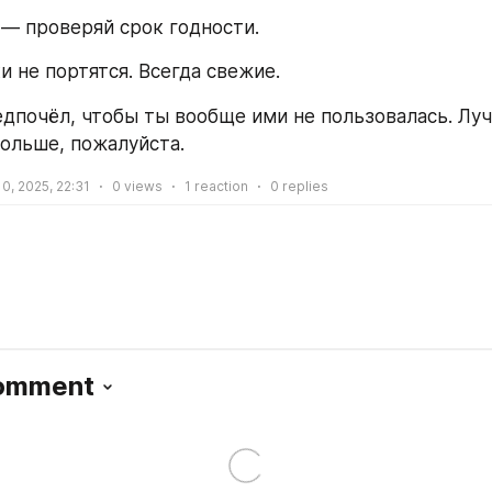
 — проверяй срок годности.
и не портятся. Всегда свежие.
едпочёл, чтобы ты вообще ими не пользовалась. Луч
ольше, пожалуйста.
0, 2025, 22:31
0
views
1
reaction
0
replies
Comment