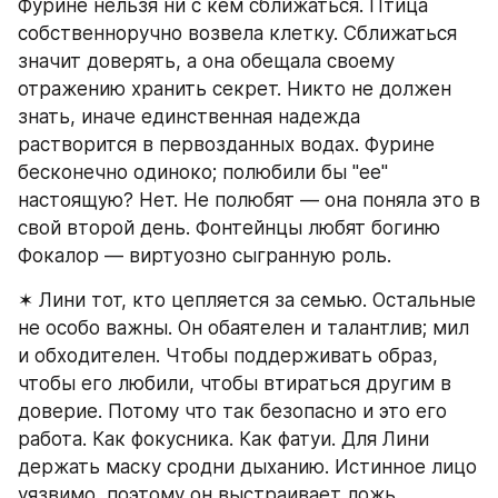
Фурине нельзя ни с кем сближаться. Птица 
собственноручно возвела клетку. Сближаться 
значит доверять, а она обещала своему 
отражению хранить секрет. Никто не должен 
знать, иначе единственная надежда 
растворится в первозданных водах. Фурине 
бесконечно одиноко; полюбили бы "ее" 
настоящую? Нет. Не полюбят — она поняла это в 
свой второй день. Фонтейнцы любят богиню 
Фокалор — виртуозно сыгранную роль.
✶ Лини тот, кто цепляется за семью. Остальные 
не особо важны. Он обаятелен и талантлив; мил 
и обходителен. Чтобы поддерживать образ, 
чтобы его любили, чтобы втираться другим в 
доверие. Потому что так безопасно и это его 
работа. Как фокусника. Как фатуи. Для Лини 
держать маску сродни дыханию. Истинное лицо 
уязвимо, поэтому он выстраивает ложь, 