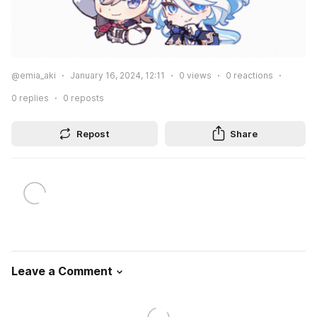
@emia_aki
January 16, 2024, 12:11
0
views
0
reactions
0
replies
0
reposts
Repost
Share
Leave a Comment