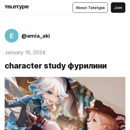
About Teletype
Join
E
@emia_aki
January 16, 2024
character study фурилини