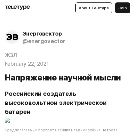
About Teletype
Join
Энерговектор
@energovector
ЖЗЛ
February 22, 2021
Напряжение научной мысли
Российский создатель 
высоковольтной электрической 
батареи
Предполагаемый портрет Василия Владимировича Петрова