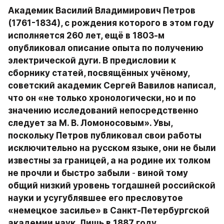
Академик Василий Владимирович Петров 
(1761-1834), с рождения которого в этом году 
исполняется 260 лет, ещё в 1803-м 
опубликовал описание опыта по получению 
электрической дуги. В предисловии к 
сборнику статей, посвящённых учёному, 
советский академик Сергей Вавилов написал, 
что он «не только хронологически, но и по 
значению исследований непосредственно 
следует за М. В. Ломоносовым». Увы, 
поскольку Петров публиковал свои работы 
исключительно на русском языке, они не были 
известны за границей, а на родине их толком 
не прочли и быстро забыли 
-
 виной тому 
общий низкий уровень тогдашней российской 
науки и усугублявшее его пресловутое 
«немецкое засилье» в Санкт-Петербургской 
академии наук. Лишь в 1887 году 