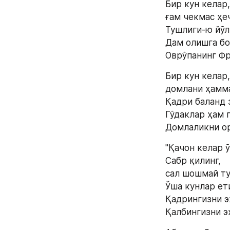
Бир кун келар,
ғам чекмас ҳе
Тушлиги-ю йўл
Дам олишга б
Оврўпанинг Фр
Бир кун келар,
домлани ҳамм
Қадри баланд 
Гўдаклар ҳам 
Домлаликни ор
"Қачон келар ў
Сабр қилинг, 
сал шошмай ту
Ўша кунлар ет
Қадрингизни э
Қалбингизни э