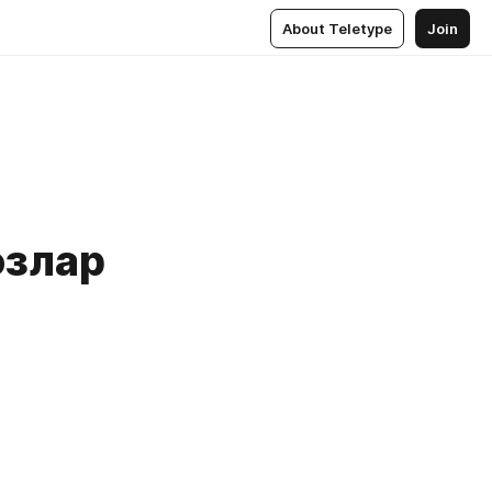
About Teletype
Join
озлар