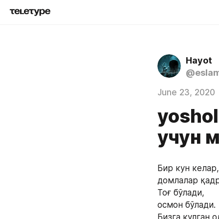
Hayot
@esla
June 23, 2020
yoshol
учун 
Бир кун келар,
домлалар қад
Тоғ бўлади, 
осмон бўлади.
Бизга кулган 