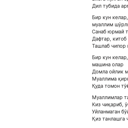
Дил тубида ар
Бир кун келар,
муаллим шўрл
Санаб юрмай т
Дафтар, китоб
Ташлаб чипор 
Бир кун келар,
машина олар
Домла ойлик м
Муаллима қирқ
Қуда томон тў
Муаллимлар та
Киз чиқариб, ў
Уйланмаган бў
Қиз танлашга 