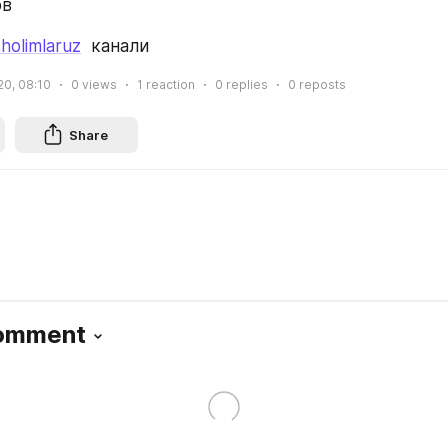
ов
sholimlaruz
  канали
20, 08:10
0
views
1
reaction
0
replies
0
reposts
Share
Comment