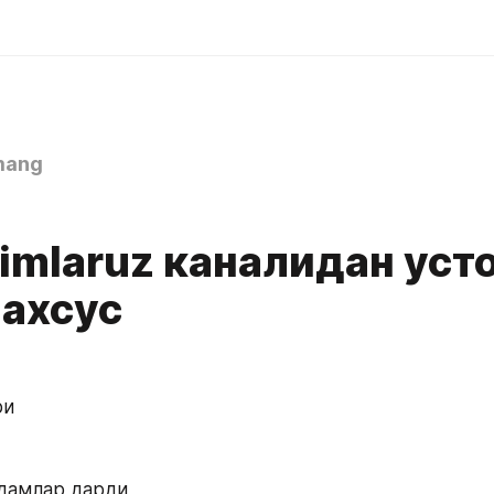
mang
imlaruz каналидан уст
махсус
 
ри
одамлар дарди