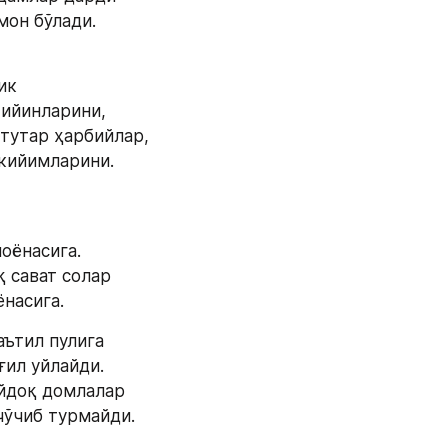
мон бўлади.
 
ик
ийинларини,
 тутар ҳарбийлар,
кийимларини.
 
оёнасига.
 сават солар
ёнасига.
ътил пулига
ғил уйлайди.
йдоқ домлалар
чўчиб турмайди.