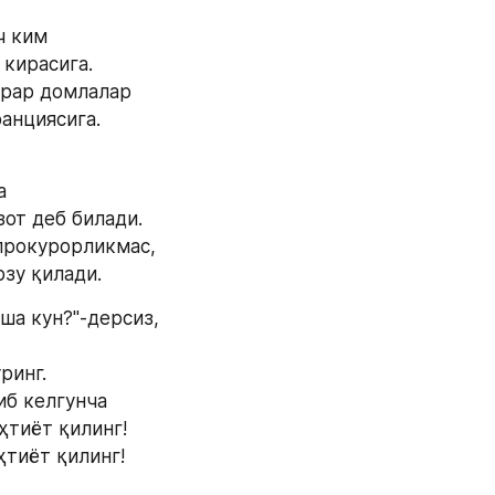
 
ч ким
 кирасига.
орар домлалар
анциясига.
 
а
зот деб билади.
прокурорликмас,
зу қилади.
ша кун?"-дерсиз,
ринг.
иб келгунча
ҳтиёт қилинг!
ҳтиёт қилинг!