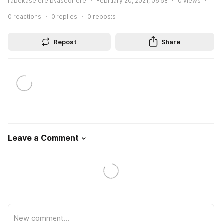
rabekaselere bvaseolrere
February 20, 2021, 06:58
0
views
0
reactions
0
replies
0
reposts
Repost
Share
Leave a Comment