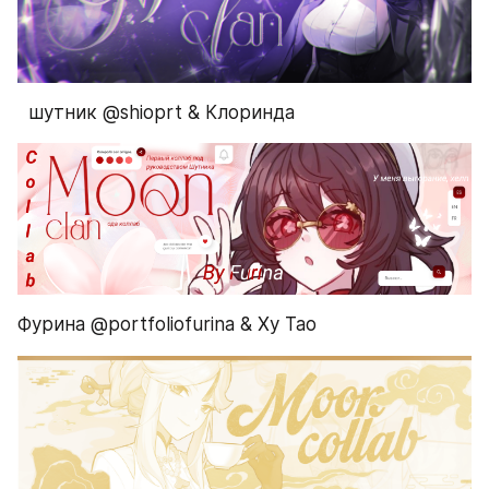
  шутник @shioprt & Клоринда
Фурина @portfoliofurina & Ху Тао