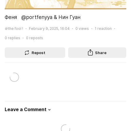
Феня   @portfenyya & Нин Гуан
＠the fool !
February 9, 2025, 16:04
0
views
1
reaction
0
replies
0
reposts
Repost
Share
Leave a Comment