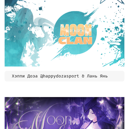
  Хэппи Доза @happydozasport & Лань Янь