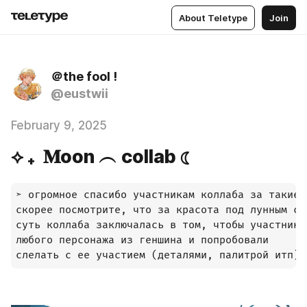
About Teletype
Join
＠the fool !
@eustwii
February 9, 2025
⟡ ₊ 𝐌oon ︵ collab ☾
➣ огромное спасибо участникам коллаба за такие 
скорее посмотрите, что за красота под лунным све
суть коллаба заключалась в том, чтобы участники
любого персонажа из геншина и попробовали 

слелать с ее участием (деталями, палитрой итп) 