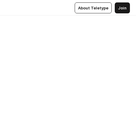
About Teletype
Join
м