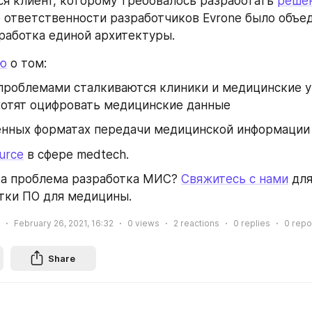
ся клиент, которому требовалось разработать 
решен
е ответственности разработчиков Evrone было объед
работка единой архитектуры.
ю
 о том:
проблемами сталкиваются клиники и медицинские у
хотят оцифровать медицинские данные
енных форматах передачи медицинской информации
urce
 в сфере medtech.
ка проблема разработка МИС? 
Свяжитесь с нами
 дл
тки ПО для медицины.
February 26, 2021, 16:32
0
views
2
reactions
0
replies
0
repo
Share