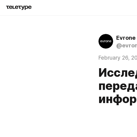
Evrone
@evro
February 26, 2
Иссле
перед
инфор