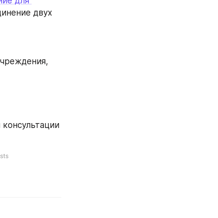
ие для 
инение двух 
чреждения, 
я консультации 
sts