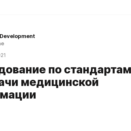
 Development
ne
021
дование по стандарта
ачи медицинской
мации