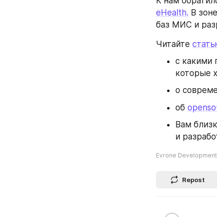
К нам обратил
eHealth.
 В зон
баз МИС и раз
Читайте 
стать
с какими 
которые 
о соврем
об 
openso
Вам близ
и разрабо
Evrone Development
Repost