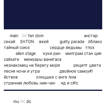
ㅤㅤㅤ     main   𓏵 fan ࣭dom  ᅠ ᅠ ᅠ ᅠ ᅠ ᅠ        анстар   
секай    SHTDNᅠ вкейᅠ ᅠ  guilty parade   ݁облако  
тайный союз     ᅠ         сердце ведьмы   тпох       
ㅤㅤㅤ         ㅤㅤ alien stage ࣭     куки ран ᅠмилграм cтан ݁ция 
сайхате    мемуары ванитаса          ᅠ     
незнакомец на берегу моря    ᅠ ᅠрецепт ࣭цвета    
песня ночи и утра    ᅠ ᅠ ᅠ двойное самоу#!
йствов   ᅠ ᅠ ᅠ олнцшке с анге ݁лом   ㅤㅤㅤ     ㅤㅤㅤ     
странная любовь нии-чан   ࣭  яд и с#!c
ㅤ        ㅤㅤmu 𓏵 ݁zic 