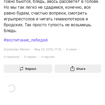
говно бьются, блядь, авось рассветет в голове. 
Но мы так легко не сдадимся, конечно, все 
равно будем, счастью вопреки, смотреть 
игрыпрестолов и читать геманопотеров и 
бродских. Так просто тупость не возьмешь. 
Блядь.
#воспитание_лебедей
Svyatoslav Albireo
May 23, 2019, 17:32
0
views
0
reactions
0
replies
0
reposts
Repost
Share