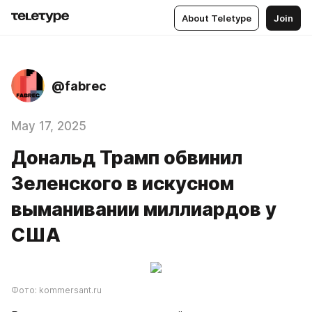
About Teletype
Join
@fabrec
May 17, 2025
Дональд Трамп обвинил
Зеленского в искусном
выманивании миллиардов у
США
Фото: kommersant.ru