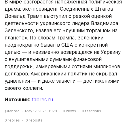
В мире разгорается напряжённая политическая 
драма: экс-президент Соединённых Штатов 
Дональд Трамп выступил с резкой оценкой 
деятельности украинского лидера Владимира 
Зеленского, назвав его «лучшим торгашом на 
планете». По словам Трампа, Зеленский 
неоднократно бывал в США с конкретной 
целью — и неизменно возвращался на Украину 
с внушительными суммами финансовой 
поддержки, измеряемыми сотнями миллионов 
долларов. Американский политик не скрывал 
удивления — и даже зависти — достижениями 
своего коллеги.
Источник: 
fabrec.ru
@fabrec
May 17, 2025, 11:23
0
views
0
reactions
0
replies
0
reposts