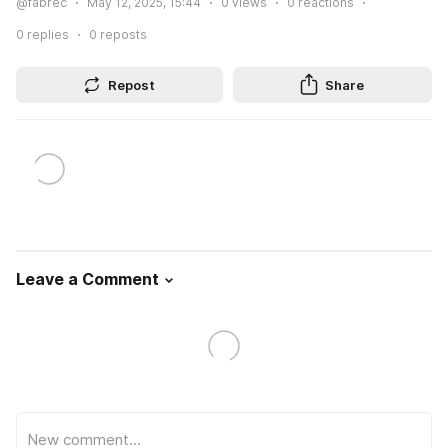
@fabrec
May 12, 2025, 15:44
0
views
0
reactions
0
replies
0
reposts
Repost
Share
Leave a Comment