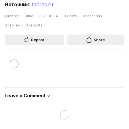
Источник: 
fabrec.ru
@fabrec
June 3, 2025, 16:04
0
views
0
reactions
0
replies
0
reposts
Repost
Share
Leave a Comment