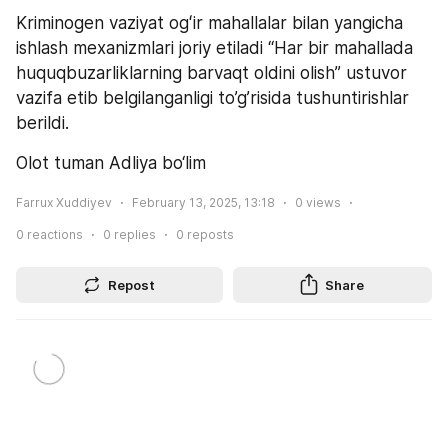
Kriminogen vaziyat ogʻir mahallalar bilan yangicha 
ishlash mexanizmlari joriy etiladi “Har bir mahallada 
huquqbuzarliklarning barvaqt oldini olish” ustuvor 
vazifa etib belgilanganligi to’g’risida tushuntirishlar 
berildi.
Olot tuman Adliya bo‘lim
Farrux Xuddiyev
February 13, 2025, 13:18
0
views
0
reactions
0
replies
0
reposts
Repost
Share