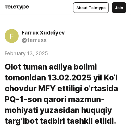
About Teletype
Join
Farrux Xuddiyev
F
@farruxx
February 13, 2025
Olot tuman adliya bolimi
tomonidan 13.02.2025 yil Ko‘l
chovdur MFY ettiligi o’rtasida
PQ-1-son qarori mazmun-
mohiyati yuzasidan huquqiy
targ‘ibot tadbiri tashkil etildi.