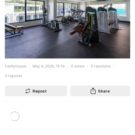
Fastlyhouse
May 9, 2025, 15:19
0
views
0
reactions
0
reposts
Repost
Share