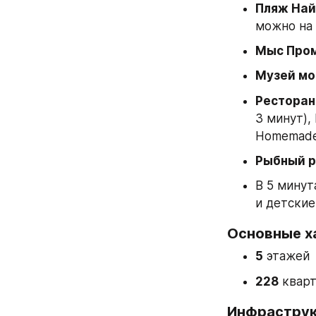
Пляж Най
можно на 
Мыс Про
Музей мо
Рестора
3 минут), 
Homemade 
Рыбный 
В 5 минут
и детские
Основные х
5
 этажей
228
 квар
Инфраструк