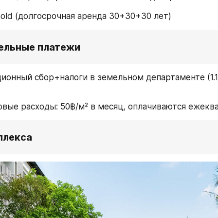
hold (долгосрочная аренда 30+30+30 лет)
ельные платежи
ионный сбор+налоги в земельном департаменте (1.1%
вые расходы: 50฿/м² в месяц, оплачиваются ежекв
плекса