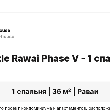
house
yhouse
tle Rawai Phase V - 1 сп
1 спальня | 36 м² | Раваи
это проект кондоминиума и апартаментов, расположе