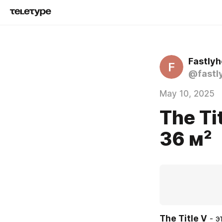
Fastly
F
@fastl
May 10, 2025
The Ti
36 м²
The Title V
 - 