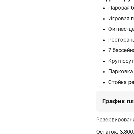
Паровая б
Игровая 
Фитнес-ц
Рестораны
7 бассейн
Круглосут
Парковка
Стойка р
График п
Резервировани
Остаток: 3.80