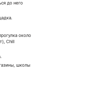
ся до него 
щадка.
прогулка около 
 Chill 
.
газины, школы 