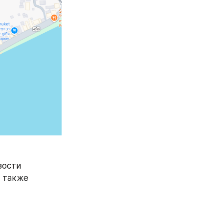
ости 
 также 