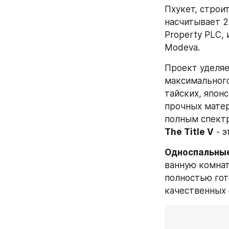
Пхукет, строи
насчитывает 2
Property PLC, 
Modeva.
Проект уделяе
максимального
тайских, япон
прочных матер
The Title V
 - 
Односпальные
ванную комнат
полностью гот
качественных 