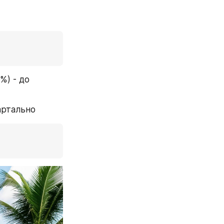
) - до 
артально