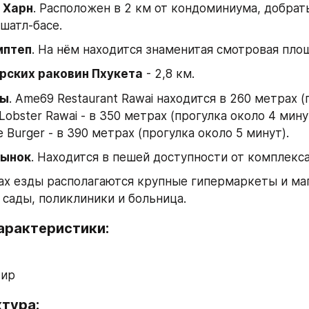
 Харн
. Расположен в 2 км от кондоминиума, добрать
шатл-басе.
мптеп
. На нём находится знаменитая смотровая пло
рских раковин Пхукета
 - 2,8 км.
ны
. Ame69 Restaurant Rawai находится в 260 метрах (
Lobster Rawai - в 350 метрах (прогулка около 4 минут),
Burger - в 390 метрах (прогулка около 5 минут).
рынок
. Находится в пешей доступности от комплекса
ах езды располагаются крупные гипермаркеты и ма
 сады, поликлиники и больница.
арактеристики:
тир
тура: