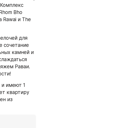
Комплекс 
Rhom Bho 
 Rawai и The 
елочей для 
 сочетание 
ных камней и 
лаждаться 
полным спектром развлечений в эксклюзивном районе рядом с пляжем Раваи. 
ости!
 и имеют 1 
ет квартиру 
н из 