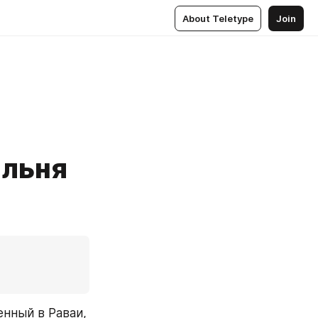
About Teletype
Join
альня
нный в Раваи, 