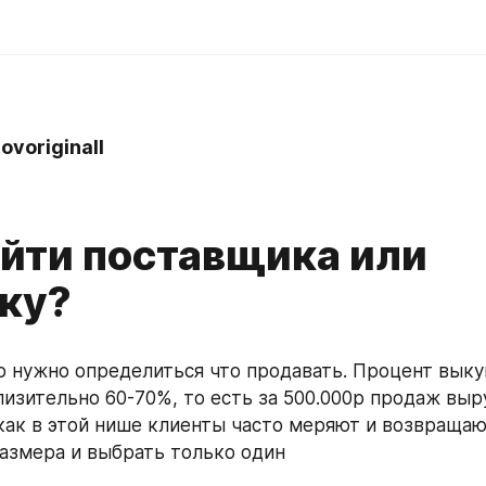
voriginall
айти поставщика или
ку?
 нужно определиться что продавать. Процент выку
изительно 60-70%, то есть за 500.000р продаж выру
 как в этой нише клиенты часто меряют и возвращают
размера и выбрать только один 