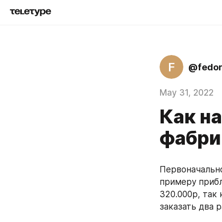
F
@fedoro
May 31, 2022
Как н
фабри
Первоначально
примеру прибл
320.000р, так
заказать два 