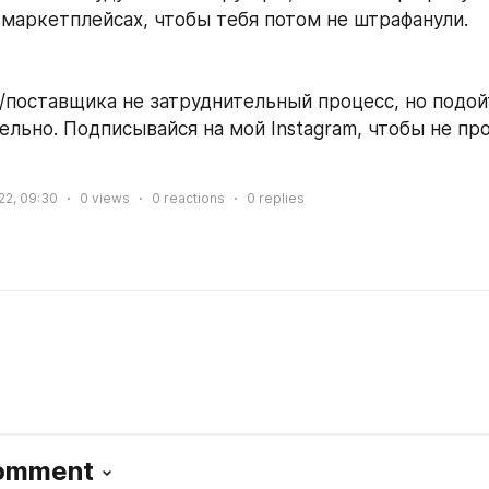
 маркетплейсах, чтобы тебя потом не штрафанули.
/поставщика не затруднительный процесс, но подойт
ельно. Подписывайся на мой Instagram, чтобы не про
22, 09:30
0
views
0
reactions
0
replies
Comment