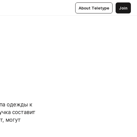
About Teletype
Join
па одежды к 
чка составит 
, могут 