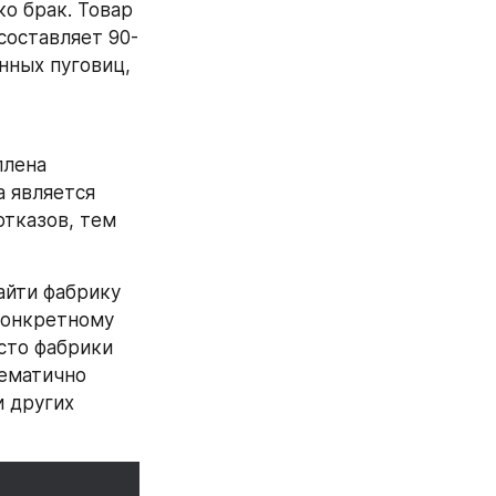
о брак. Товар 
составляет 90-
нных пуговиц, 
лена 
 является 
тказов, тем 
йти фабрику 
конкретному 
сто фабрики 
ематично 
 других 