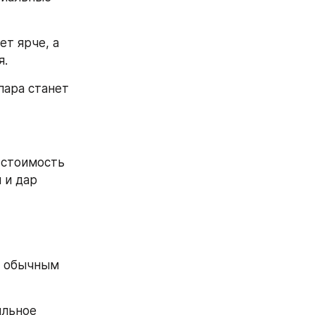
т ярче, а 
я.
ара станет 
 стоимость 
 и дар
 
 обычным 
льное 