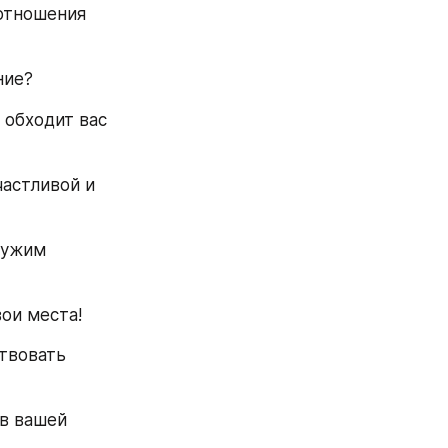
отношения 
ние?
обходит вас 
астливой и 
чужим 
вои места!
твовать 
в вашей 