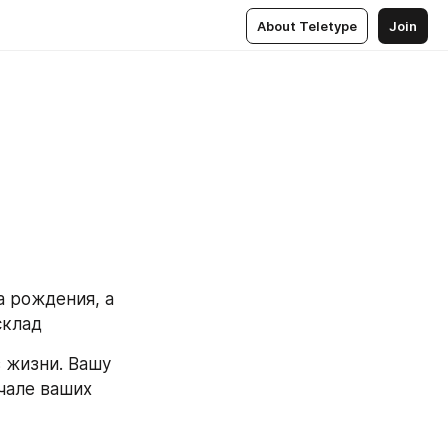
About Teletype
Join
 рождения, а 
склад 
 жизни. Вашу 
чале ваших 