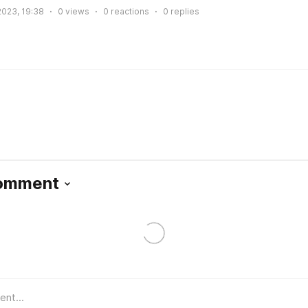
2023, 19:38
0
views
0
reactions
0
replies
Comment