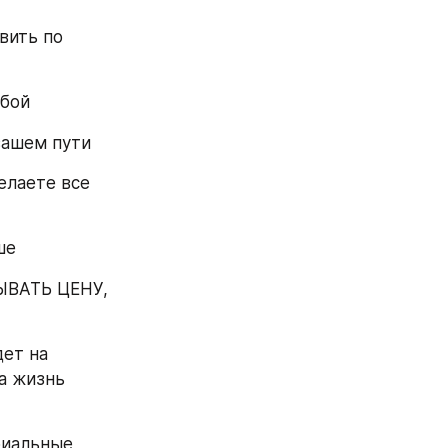
ить по 
бой 
вашем пути 
лаете все 
ше
ВАТЬ ЦЕНУ, 
ет на 
а жизнь 
иальные 