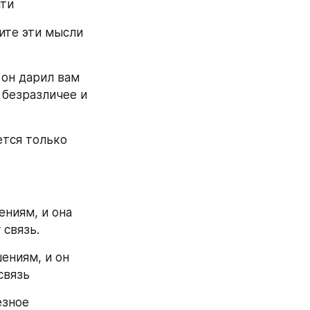
ти 
ите эти мысли 
он дарил вам 
безразличее и 
тся только 
ниям, и она 
 связь.
ниям, и он 
связь 
зное 