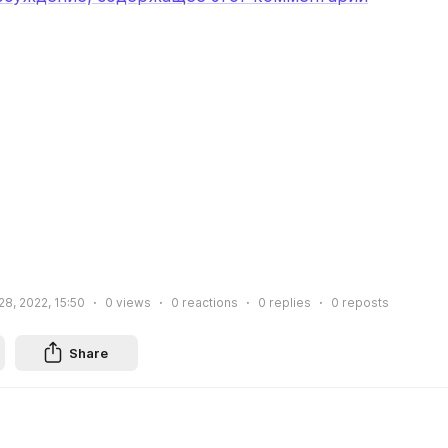
28, 2022, 15:50
0
views
0
reactions
0
replies
0
reposts
Share