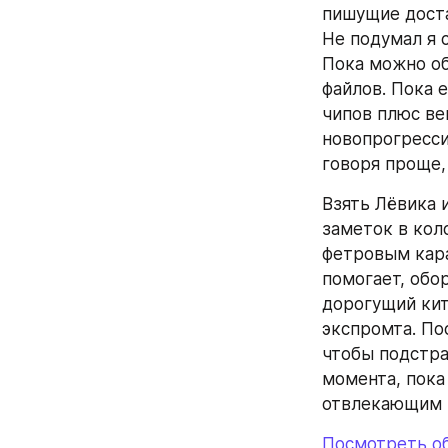
пишущие доста
Не подумал я с
Пока можно об
файлов. Пока 
чипов плюс вен
новопрогресси
говоря проще,
Взять Лёвика и
заметок в кол
фетровым кара
помогает, обор
дорогущий кит
экспромта. Пос
чтобы подстра
момента, пока
отвлекающим п
Посмотреть о