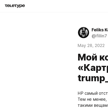
Feliks 
@filin7
May 28, 2022
Мой к
«Карт
trump
HP самый отст
Тем не менее,
такими вещами