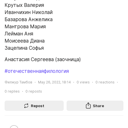
Крутых Валерия
Иванчихин Николай
Базарова Анжелика
Мантрова Мария
Лейман Аня
Моисеева Диана
Зацепина Софья
Анастасия Сергеева (заочница)
#отечественнаяфилология
Филжур Тамбов
May 26, 2022, 18:14
0
views
0
reactions
0
replies
0
reposts
Repost
Share