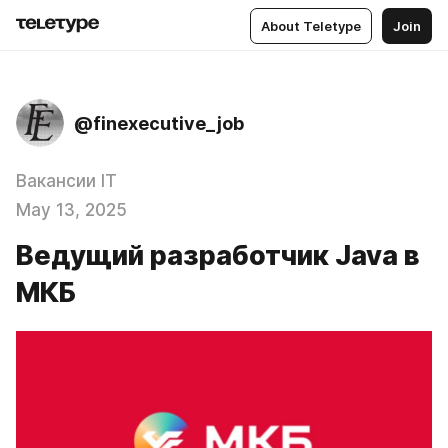
About Teletype
Join
@finexecutive_job
Вакансии IT
May 13, 2025
Ведущий разработчик Java в
МКБ