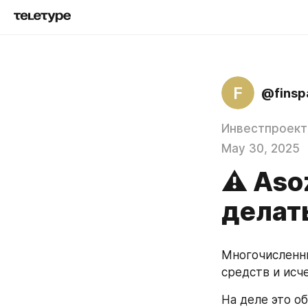
F
@finsp
Инвестпроект
May 30, 2025
⚠️ As
делать
Многочисленн
средств и исче
На деле это о