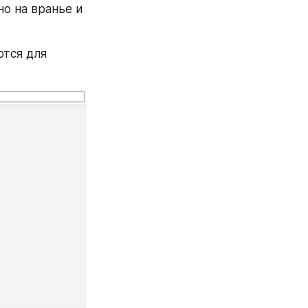
о на вранье и 
тся для 