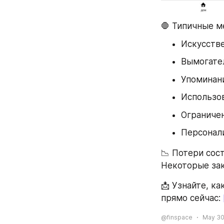
🛑 Типичные м
Искусств
Вымогате
Упоминани
Использов
Ограничен
Персонал
📉 Потери сос
Некоторые зак
📩 Узнайте, ка
прямо сейчас: 
@finspace
May 30