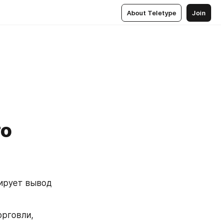
About Teletype
Join
то
ирует вывод 
рговли, 