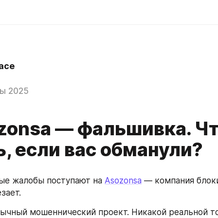
ace
ы 2025
ozonsa — фальшивка. Ч
, если вас обманули?
ые жалобы поступают на 
Asozonsa
 — компания блок
зает.
бычный мошеннический проект. Никакой реальной то