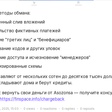
етоды обмана:
енный слив вложений
льство фиктивных платежей
е "третих лиц" и "бенефициаров"
ание кодов и других уловок
ие доступа и исчезновение "менеджеров"
изированные схемы
тавляют от нескольких сотен до десятков тысяч долл
ладывают дома и берут кредиты.
к вернуть свои деньги от Asozonsa — получите конс
https://finspace.info/chargeback
, 2025, 15:03
0
views
0
reactions
0
replies
0
reposts