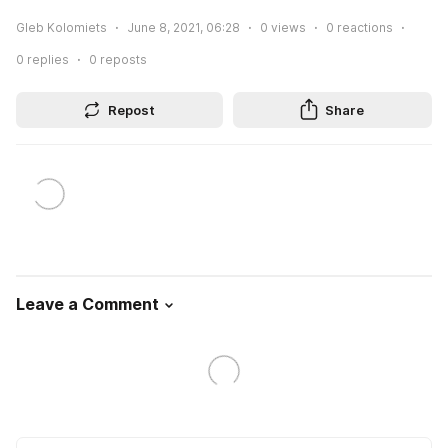
Gleb Kolomiets
June 8, 2021, 06:28
0
views
0
reactions
0
replies
0
reposts
Repost
Share
Leave a Comment