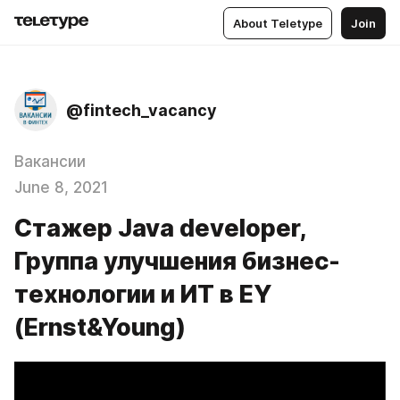
About Teletype
Join
@fintech_vacancy
Вакансии
June 8, 2021
Стажер Java developer,
Группа улучшения бизнес-
технологии и ИТ в EY
(Ernst&Young)