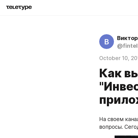
Виктор
В
@fintel
October 10, 20
Как вы
"Инве
прило
На своем кана
вопросы. Сего