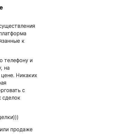
 
существления 
платформа 
занные к 
о телефону и 
 на 
цене. Никаких 
ая 
говать с 
 сделок 
елки)))
или продаже 