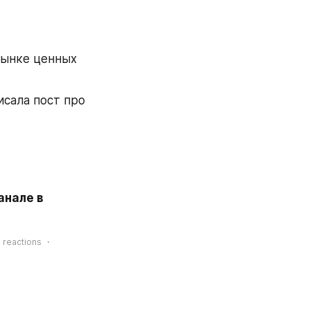
ынке ценных 
сала пост про 
Если у вас есть вопросы по инвестициям, задавайте их мне на канале в 
0
reactions