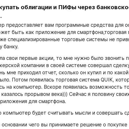
купать облигации и ПИФы через банковское
.
ер предоставляет вам программные средства для о
ожет быть как приложение для смартфона,торговая 
кже специализированные торговые системы не привя
 банку.
ла свои первые акции, то мне нужно было звонить п
керской компании в своей системе совершал сделку,
ь мне приходил отчет, сколько он купил и по какой 
ыло. Потом появилась торговая система QUIK, котор
сь на компьютер. Вскоре появилась возможность тор
 казалось прорывом века))) Сейчас я половину своих
риложения для смартфона.
 компьютер будет считывать мысли и совершать сд
а основании чего вы принимаете решение о покупке 