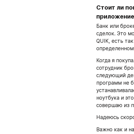
Стоит ли по
приложение
Банк или брок
сделок. Это м
QUIK, есть та
определенному
Когда я покупа
сотрудник бро
следующий ден
программ не б
устанавливала
ноутбука и это
совершаю из п
Надеюсь скоро
Важно как и н