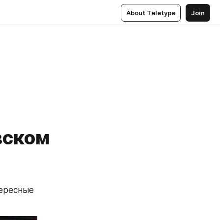
About Teletype
Join
вском
ересные 