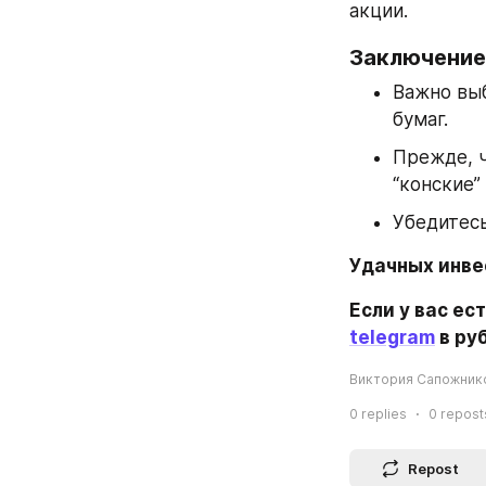
акции.
Заключение
Важно выб
бумаг.
Прежде, ч
“конские”
Убедитесь
Удачных инве
telegram
 в р
Виктория Сапожнико
0
replies
0
repost
Repost