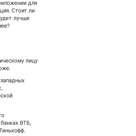
риложении для 
ия. Стоит ли 
удет лучше 
нее?
ическому лицу 
рже.
 западных 
, 
ской 
о 
банках ВТБ, 
Тинькофф.