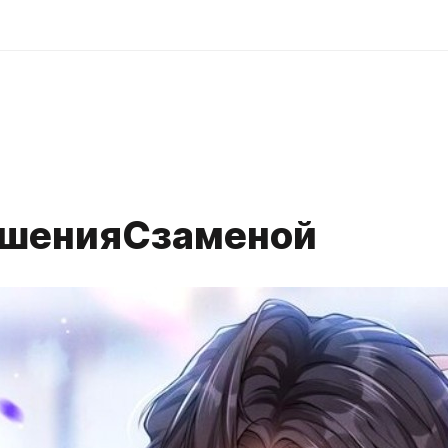
шенияСзаменой