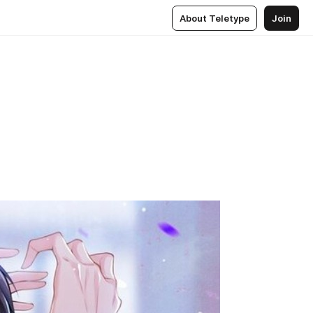
About Teletype
Join