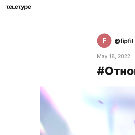
F
@fipfil
May 18, 2022
#Отно