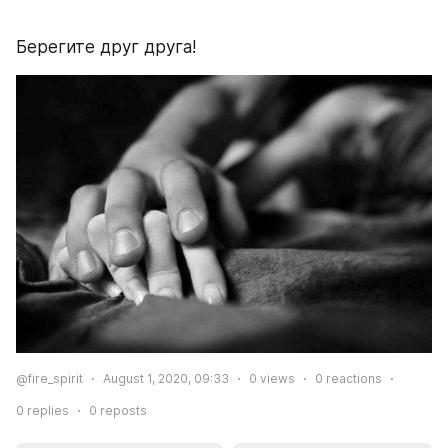
Берегите друг друга!
@fire_spirit
August 1, 2020, 09:33
0
views
0
reactions
0
replies
0
reposts