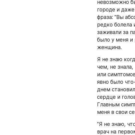
невозможно бы
городе и даже 
фраза: "Вы аб
редко болела 
заживали за па
было у меня и 
женщина.
Я не знаю ког
чем, не знала,
или симптомов
явно было что-
днем становил
сердце и голо
Главным симпт
меня в свои с
"Я не знаю, чт
врач на первом