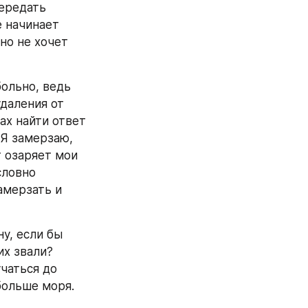
ередать 
 начинает 
но не хочет 
ольно, ведь 
даления от 
х найти ответ 
 Я замерзаю, 
 озаряет мои 
ловно 
мерзать и 
у, если бы 
х звали? 
чаться до 
больше моря.