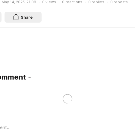
May 14, 2025, 21:08
0
views
0
reactions
0
replies
0
reposts
Share
Comment