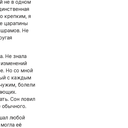
 не в одном 
динственная 
 крепким, я 
е царапины 
 шрамов. Не 
угая 
. Не знала 
 изменений 
. Но со мной 
рый с каждым 
чужим, болели 
ающих. 
ть. Сон ловил 
е обычного.
шал любой 
могла её 