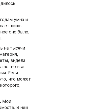
дилось 
годам умна и 
нает лишь 
ое оно было, 
.
ь на тысячи 
материя, 
еты, видела 
тво, но все 
я. Если 
то, что может 
которого, 
 Мои 
мосте. В ней 