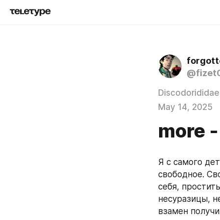
forgot
@fizet
Discodorididae
May 14, 2025
more -
Я с самого де
свободное. Св
себя, простить
несуразицы, н
взамен получи