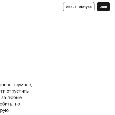
About Teletype
Join
нное, шумное, 
ти отпустить 
 за любые 
бить, но 
рую 