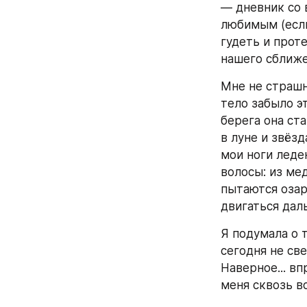
— дневник со 
любимым (если
гудеть и проте
нашего сближе
Мне не страшн
тело забыло э
берега она ст
в луне и звёзд
мои ноги леде
волосы: из мед
пытаются озар
двигаться дал
Я подумала о т
сегодня не све
Наверное... вп
меня сквозь в