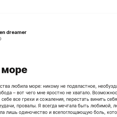
ten dreamer
0
 море
тства любила море: никому не подвластное, необузда
обода – вот чего мне яростно не хватало. Возможнос
 себе все грехи и сожаления, перестать винить себя
еудачи, провалы. Я всегда мечтала быть любимой, лю
ла лишь одиночество и всепоглощающую боль, кото