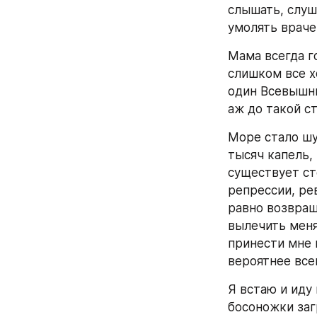
слышать, слуша
умолять враче
Мама всегда го
слишком все х
один Всевышни
аж до такой с
Море стало шу
тысяч капель, 
существует ст
репрессии, рев
равно возвращ
вылечить меня
принести мне п
вероятнее все
Я встаю и иду
босоножки заг