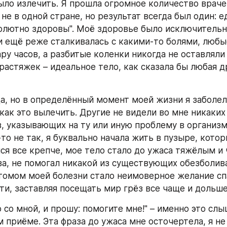
ло излечить. Я прошла огромное количество врачей
не в одной стране, но результат всегда был один: е
солютно здоровы". Моё здоровье было исключительно
и ещё реже сталкивалась с какими-то болями, любы
ру часов, а разбитые коленки никогда не оставляли
растяжек – идеальное тело, как сказала бы любая др
да, но в определённый момент моей жизни я заболела
 как это вылечить. Другие не видели во мне никаких
, указывающих на ту или иную проблему в организме
то не так, я буквально начала жить в пузыре, кото
ся все крепче, мое тело стало до ужаса тяжёлым и 
ва, не помогал никакой из существующих обезболив
омом моей болезни стало неимоверное желание спа
ети, заставляя посещать мир грёз все чаще и дольш
о со мной, и прошу: помогите мне!" – именно это слы
 приёме. Эта фраза до ужаса мне осточертела, я не 