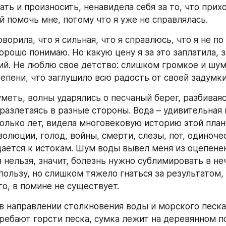
ть и произносить, ненавидела себя за то, что прихо
й помочь мне, потому что я уже не справлялась.
ворила, что я сильная, что я справлюсь, что я не по 
орошо понимаю. Но какую цену я за это заплатила, з
й. Не люблю свое детство: слишком громкое и шумн
тепени, что заглушило всю радость от своей задумки
меть, волны ударялись о песчаный берег, разбиваяс
разлетаясь в разные стороны. Вода – удивительная 
олько лет, видела многовековую историю этой план
олюции, голод, войны, смерти, слезы, пот, одиночес
ается к истокам. Шум воды вывел меня из оцепенени
 нельзя, значит, болезнь нужно сублимировать в неч
ользу, но слишком тяжело гнаться за результатом, 
го, в помине не существует.
 в направлении столкновения воды и морского песка.
ребают горсти песка, сумка лежит на деревянном по