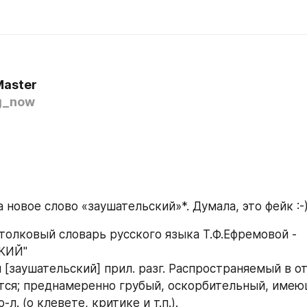
Master
g_now
 новое слово «заушательский»*. Думала, это фейк :-
олковый словарь русского языка Т.Ф.Ефремовой - 
КИЙ"
[заушательский] прил. разг. Распространяемый в от
ется; преднамеренно грубый, оскорбительный, имею
л. (о клевете, критике и т.п.).