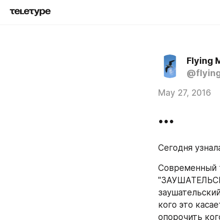
Flying 
@flyin
May 27, 2016
...
Сегодня узнала
Современный т
"ЗАУШАТЕЛЬС
заушательский 
кого это каса
опорочить кого-