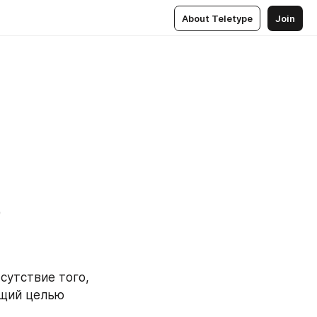
About Teletype
Join
)
сутствие того, 
щий целью 