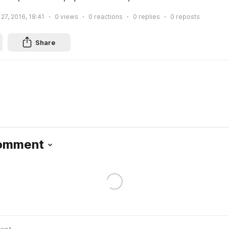
27, 2016, 18:41
0
views
0
reactions
0
replies
0
reposts
Share
Comment