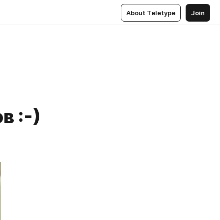
About Teletype
Join
 :-)