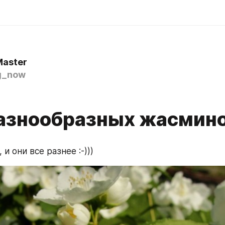
Master
g_now
азнообразных жасминов
 и они все разнее :-)))