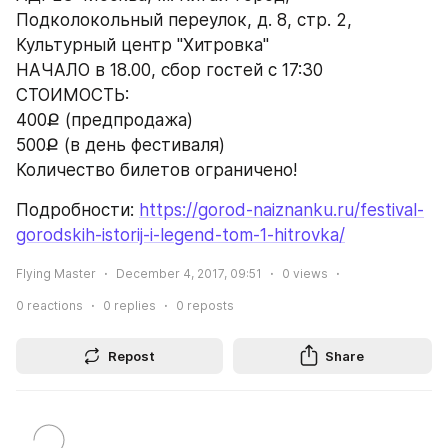
Подколокольный переулок, д. 8, стр. 2, 
Культурный центр "Хитровка"
НАЧАЛО в 18.00, сбор гостей с 17:30
СТОИМОСТЬ:
400Ք (предпродажа)
500Ք (в день фестиваля)
Количество билетов ограничено!
Подробности: 
https://gorod-naiznanku.ru/festival-
gorodskih-istorij-i-legend-tom-1-hitrovka/
Flying Master
December 4, 2017, 09:51
0
views
0
reactions
0
replies
0
reposts
Repost
Share