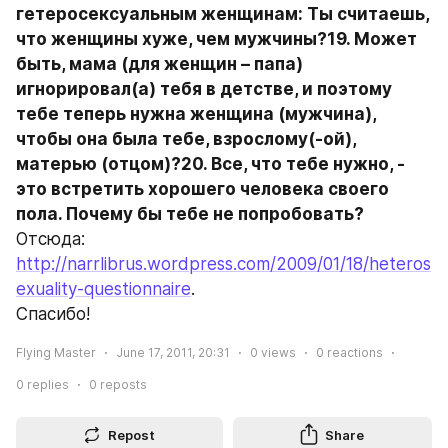
гетеросексуальным женщинам: Ты считаешь, 
что женщины хуже, чем мужчины?19. Может 
быть, мама (для женщин – папа) 
игнорировал(а) тебя в детстве, и поэтому 
тебе теперь нужна женщина (мужчина), 
чтобы она была тебе, взрослому(-ой), 
матерью (отцом)?20. Все, что тебе нужно, - 
это встретить хорошего человека своего 
пола. Почему бы тебе не попробовать?
Отсюда: 
http://narrlibrus.wordpress.com/2009/01/18/heteros
exuality-questionnaire
.
Спасибо!
Flying Master
June 17, 2011, 20:31
0
views
0
reactions
0
replies
0
reposts
Repost
Share