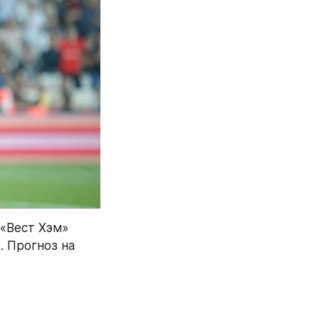
«Вест Хэм» 
будет принимать «Вулверхэмптон». Начало поединка — в 19:30 мск. Прогноз на 