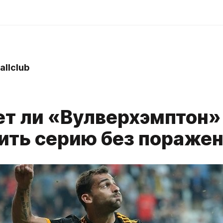
allclub
т ли «Вулверхэмптон»
ить серию без пораже