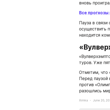
вновь проигра
Все прогнозы
Пауза в связи
осуществить пе
находится ком
«Вулвер
«Вулверхэмптон
туров. Уже пя
Отметим, что 
Перед паузой 
против «Олимп
разошлись миро
Ximka
June 20, 20