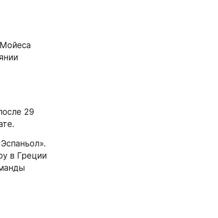
Мойеса 
янии 
осле 29 
ате.
Эспаньол». 
у в Греции 
манды 