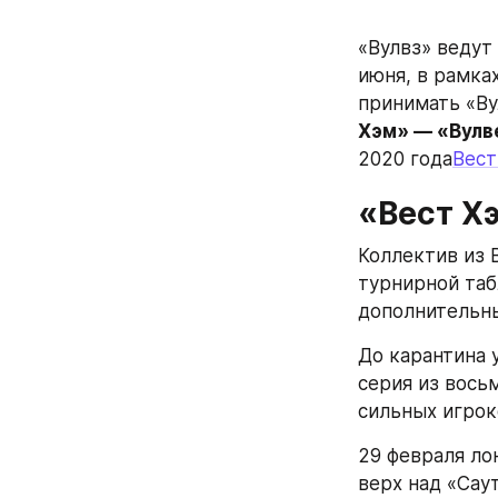
«Вулвз» ведут
июня, в рамка
принимать «Ву
Хэм» — «Вулв
2020 года
Вест
«Вест Х
Коллектив из В
турнирной таб
дополнительн
До карантина 
серия из вось
сильных игрок
29 февраля ло
верх над «Сау