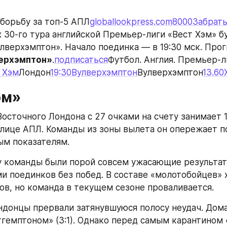
 борьбу за топ-5 АПЛ
globallookpress.com
8000Забрать
х 30-го тура английской Премьер-лиги «Вест Хэм» бу
лверхэмптон». Начало поединка — в 19:30 мск. Прог
ерхэмптон»
.
подписаться
Футбол. Англия. Премьер-л
 Хэм
Лондон
19:30
Вулверхэмптон
Вулверхэмптон
13.60
эм»
осточного Лондона с 27 очками на счету занимает 1
лице АПЛ. Команды из зоны вылета он опережает по
ым показателям.
у команды были порой совсем ужасающие результат
ми поединков без побед. В составе «молотобойцев» х
ов, но команда в текущем сезоне проваливается.
ндонцы прервали затянувшуюся полосу неудач. Дома 
тгемптоном» (3:1). Однако перед самым карантином 