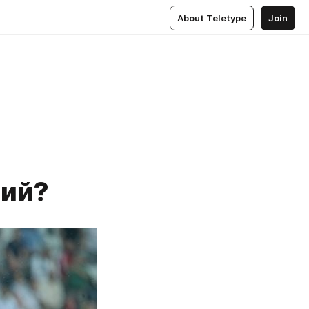
About Teletype
Join
ний?