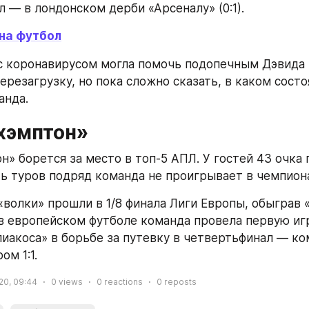
л — в лондонском дерби «Арсеналу» (0:1).
 на футбол
 с коронавирусом могла помочь подопечным Дэвида 
резагрузку, но пока сложно сказать, в каком состо
анда.
хэмптон»
» борется за место в топ-5 АПЛ. У гостей 43 очка п
ть туров подряд команда не проигрывает в чемпион
«волки» прошли в 1/8 финала Лиги Европы, обыграв «
в европейском футболе команда провела первую игр
иакоса» в борьбе за путевку в четвертьфинал — ко
м 1:1.
20, 09:44
0
views
0
reactions
0
reposts