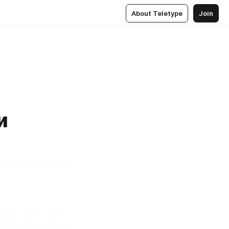
About Teletype
Join
и