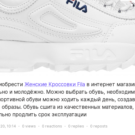
иобрести 
Женские Кроссовки Fila
 в интернет магазин
ьно и молодёжно. Можно выбрать обувь, необходим
спортивной обуви можно ходить каждый день, создава
образы. Обувь сшита из качественных материалов, 
льно продлить срок эксплуатации
020, 10:14
0
views
0
reactions
0
replies
0
reposts